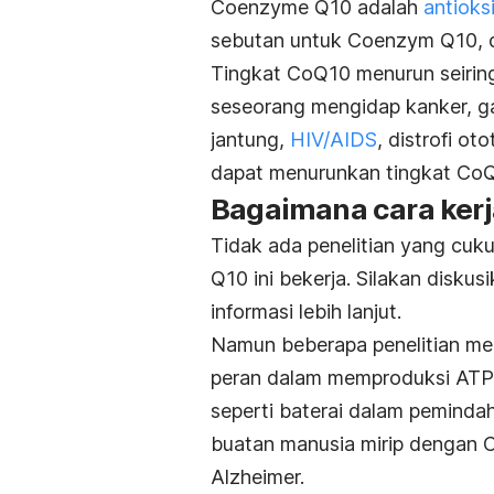
Coenzyme Q10 adalah
antioks
sebutan untuk Coenzym Q10, di
Tingkat CoQ10 menurun seiri
seseorang mengidap kanker, ga
jantung,
HIV/AIDS
, distrofi o
dapat menurunkan tingkat CoQ
Bagaimana cara ker
Tidak ada penelitian yang cu
Q10 ini bekerja. Silakan disku
informasi lebih lanjut.
Namun beberapa penelitian me
peran dalam memproduksi ATP, 
seperti baterai dalam peminda
buatan manusia mirip dengan 
Alzheimer.