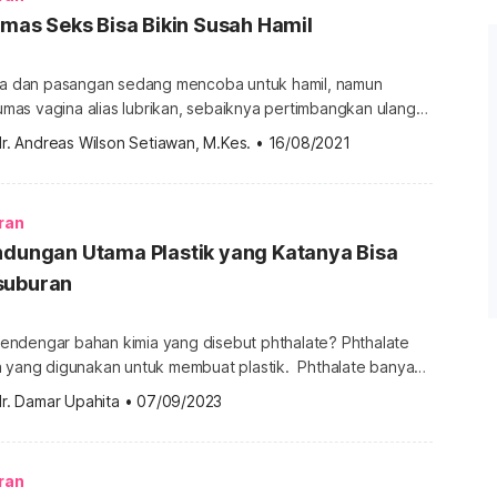
lumas Seks Bisa Bikin Susah Hamil
nda dan pasangan sedang mencoba untuk hamil, namun
as vagina alias lubrikan, sebaiknya pertimbangkan ulang
umas yang biasanya dipakai saat berhubungan seks
r. Andreas Wilson Setiawan, M.Kes.
•
16/08/2021
dampak pada peluang kehamilan atau membuat susah hamil.
ukkan bahwa penggunaan pelumas vagina berisiko
runkan kualitas sel sperma. Berikut informasi
ran
tu pelumas […]
ndungan Utama Plastik yang Katanya Bisa
suburan
ndengar bahan kimia yang disebut phthalate? Phthalate
a yang digunakan untuk membuat plastik. Phthalate banyak
 salah satu bahan di berbagai produk yang Anda gunakan
r. Damar Upahita
•
07/09/2023
ah sakit, dalam mobil, maupun di kantor. Akan tetapi, tahukah
ate bisa memengaruhi kesuburan, terutama wanita?
ruhi kesuburan wanita Phthalate adalah […]
ran