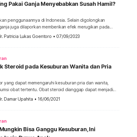
ing Pakai Ganja Menyebabkan Susah Hamil?
alkan penggunaannya di Indonesia. Selain digolongkan
ganja juga dilaporkan memberikan efek merugikan pada
 efeknya adalah menyebabkan ketidaksuburan. Namun,
r. Patricia Lukas Goentoro
•
07/09/2023
akai ganja dapat menyebabkan susah hamil? Yuk, bahas
anja ini pada ulasan berikut. Benarkah sering pakai ganja
 Ganja berasal dari daun, bunga, batang, hingga […]
ran
fek Steroid pada Kesuburan Wanita dan Pria
or yang dapat memengaruhi kesuburan pria dan wanita,
umsi obat tertentu. Obat steroid dianggap dapat menjadi
ang dapat memengaruhi peluang memiliki anak. Namun, apa
r. Damar Upahita
•
16/06/2021
teroid pada kesuburan? Apakah efek steroid sama untuk
n wanita? Apa itu obat steroid? Sebelum Anda mencari tahu
 steroid […]
ran
Mungkin Bisa Ganggu Kesuburan, Ini