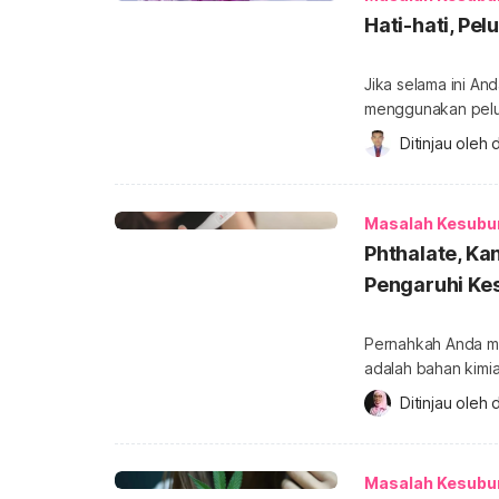
Hati-hati, Pe
Jika selama ini A
menggunakan pelum
pemakaiannya. Pel
Ditinjau oleh 
d
ternyata bisa ber
Penelitian menunj
membunuh dan menu
Masalah Kesubu
lengkapnya. Apa i
Phthalate, Ka
Pengaruhi Ke
Pernahkah Anda me
adalah bahan kimi
digunakan sebagai
Ditinjau oleh 
d
baik di rumah, rum
Anda bahwa phthal
Phthalate memenga
Masalah Kesubu