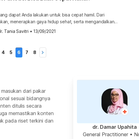
ang dapat Anda lakukan untuk bisa cepat hamil. Dari
kan, menerapkan gaya hidup sehat, serta mengandalkan
g katanya bisa meningkatkan kesuburan. Salah satunya
r. Tania Savitri
•
13/09/2021
 yang katanya bisa bikin cepat hamil. Namun, sebenarnya
kriptin itu? Bagaimana obat ini bisa bikin cepat hamil? Simak
kut […]
4
5
6
7
8
 masukan dari pakar
ional sesuai bidangnya
ten ditulis secara
 juga memastikan konten
k pada riset terkini dan
dr. Damar Upahita
General Practitioner
• N