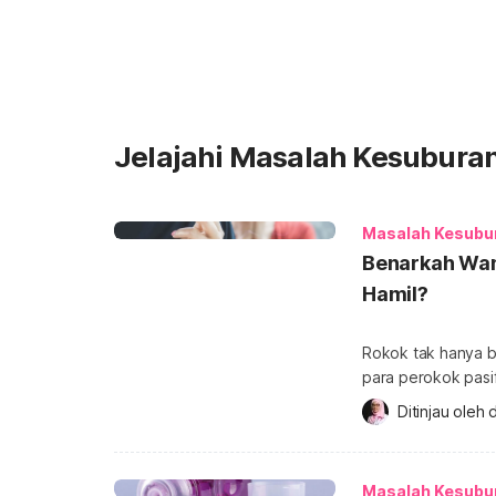
Jelajahi Masalah Kesubura
Masalah Kesubu
Benarkah Wani
Hamil?
Rokok tak hanya b
para perokok pasi
mencatat bahwa p
Ditinjau oleh 
d
yang tidak meroko
memiliki keturunan
perokok pasif susa
Masalah Kesubu