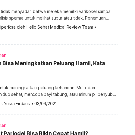
 tidak menyadari bahwa mereka memiliki varikokel sampai
alisis sperma untuk melihat subur atau tidak. Penemuan
ilah yang kemudian bisa menjadi salah satu jawaban mengapa
iperiksa oleh 
Hello Sehat Medical Review Team
 •
m juga dikaruniai buah hati. Infertilitas, atau
idiagnosis ketika pasangan tak kunjung mendapat tanda
 melakukan hubungan seks tanpa kondom, […]
ran
 Bisa Meningkatkan Peluang Hamil, Kata
ntuk meningkatkan peluang kehamilan. Mulai dari
hidup sehat, mencoba bayi tabung, atau minum pil penyubur
tian menemukan bahwa minum aspirin dalam dosis rendah
r. Yusra Firdaus
•
03/06/2021
peluang hamil, terutama bagi wanita yang memiliki
pernah mengalami keguguran sebelumnya. Penasaran?
rikut ini. Potensi aspirin untuk meningkatkan peluang hamil
ran
[…]
 Parlodel Bisa Bikin Cepat Hamil?