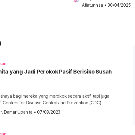
Afiatunnisa
•
30/04/2025
n
ran
ta yang Jadi Perokok Pasif Berisiko Susah
ahaya bagi mereka yang merokok secara aktif, tapi juga
f. Centers for Disease Control and Prevention (CDC)
aparan rokok menyebabkan 41.000 kematian pada orang
r. Damar Upahita
•
07/09/2023
k. Wanita perokok pasif memang diduga berisiko susah
 alias mandul. Namun, apa benar wanita yang menjadi
h hamil? Apa […]
ran