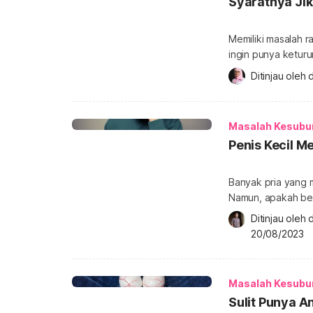
Syaratnya Jik
Memiliki masalah r
ingin punya keturu
mengganggu kesubu
Ditinjau oleh 
d
sebenarnya adaka
wanita yang menga
Masalah Kesubu
Penis Kecil M
Banyak pria yang me
Namun, apakah be
tidak subur? Simak
Ditinjau oleh 
Benarkah ukuran pe
20/08/2023
yang menunjukkan
Ukuran alat kelamin
Masalah Kesubu
Sulit Punya A