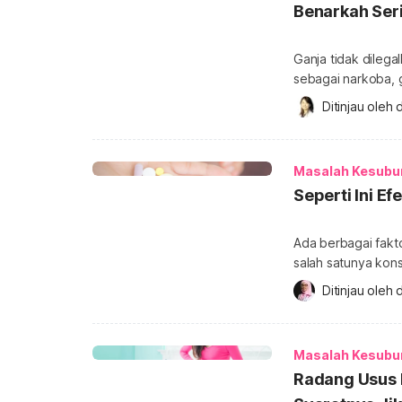
Benarkah Ser
Ganja tidak dileg
sebagai narkoba, 
tubuh. Salah satu
Ditinjau oleh 
d
benarkah sering p
lebih dalam efek g
bikin susah hamil?
Masalah Kesubu
Seperti Ini E
Ada berbagai fakt
salah satunya kons
salah satu obat y
Ditinjau oleh 
d
sebenarnya efek s
kesuburan pria da
pengaruh dan efek
Masalah Kesubu
Radang Usus 