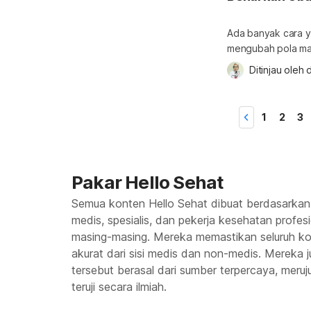
Ada banyak cara y
mengubah pola ma
beberapa obat yan
Ditinjau oleh 
d
obat bromokriptin
apa sih obat bromo
penjelasannya beri
1
2
3
Pakar Hello Sehat
Semua konten Hello Sehat dibuat berdasarkan
medis, spesialis, dan pekerja kesehatan profes
masing-masing. Mereka memastikan seluruh kon
akurat dari sisi medis dan non-medis. Mereka
tersebut berasal dari sumber terpercaya, meruju
teruji secara ilmiah.