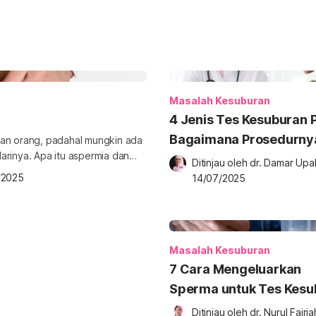
Masalah Kesuburan
4 Jenis Tes Kesuburan P
Bagaimana Prosedurny
ian orang, padahal mungkin ada
arinya. Apa itu aspermia dan
Ditinjau oleh 
dr. Damar Upa
 Berikut penjelasan
/2025
14/07/2025
i tidak keluarnya air mani
lah proses keluarnya air mani
Masalah Kesuburan
7 Cara Mengeluarkan
Sperma untuk Tes Kesu
Ditinjau oleh 
dr. Nurul Fajriah