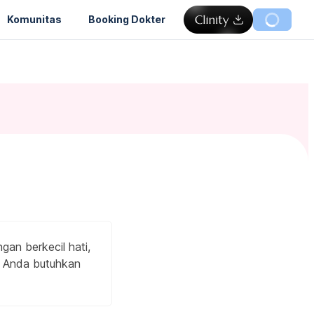
Komunitas
Booking Dokter
an berkecil hati,
g Anda butuhkan