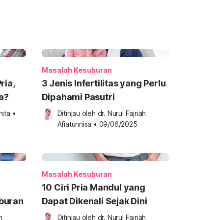
Masalah Kesuburan
ria,
3 Jenis Infertilitas yang Perlu
a?
Dipahami Pasutri
hita
•
Ditinjau oleh 
dr. Nurul Fajriah 
Afiatunnisa
•
09/06/2025
Masalah Kesuburan
10 Ciri Pria Mandul yang
buran
Dapat Dikenali Sejak Dini
 
Ditinjau oleh 
dr. Nurul Fajriah 