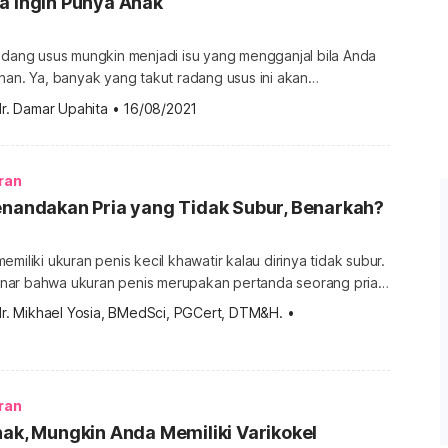
a Ingin Punya Anak
adang usus mungkin menjadi isu yang mengganjal bila Anda
nan. Ya, banyak yang takut radang usus ini akan
ran bahkan membuat pasangan sulit memiliki anak. Lantas,
r. Damar Upahita
•
16/08/2021
h pengaruh radang usus pada kesuburan? Apakah seorang
lami masalah ini tidak bisa punya anak? Apakah radang usus
akan mengganggu kesuburan? Radang usus, […]
ran
enandakan Pria yang Tidak Subur, Benarkah?
miliki ukuran penis kecil khawatir kalau dirinya tidak subur.
nar bahwa ukuran penis merupakan pertanda seorang pria
 penjelasan selengkapnya pada ulasan di bawah ini.
dr. Mikhael Yosia, BMedSci, PGCert, DTM&H.
•
nis kecil pertanda pria tidak subur? Tidak ada bukti ilmiah
 bahwa ukuran penis berdampak pada kesuburan pria.
 pria tidak […]
ran
nak, Mungkin Anda Memiliki Varikokel