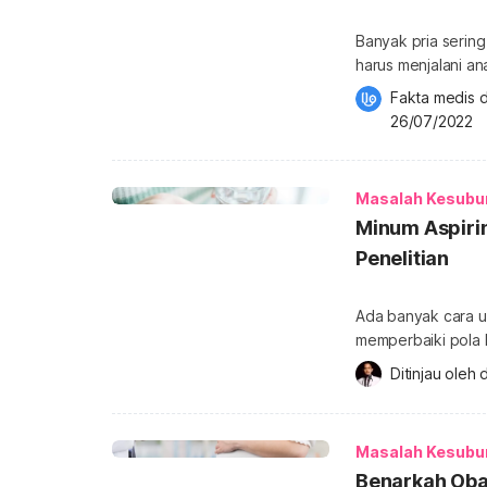
Banyak pria sering
harus menjalani an
“tidak sengaja” in
Fakta medis d
pasangan suami istri belu
26/07/2022
ketidaksuburan, d
kehamilan setelah
Masalah Kesubu
Minum Aspirin
Penelitian
Ada banyak cara u
memperbaiki pola 
kandungan. Peneli
Ditinjau oleh 
d
bisa meningkatkan 
peradangan atau 
Simak ulasannya be
Masalah Kesubu
Sebuah penelitian 
Benarkah Obat