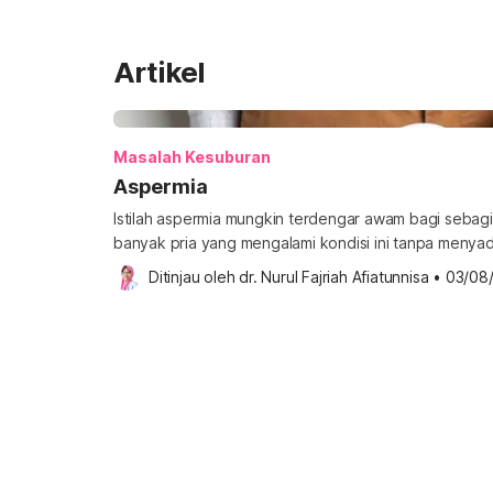
Artikel
Masalah Kesuburan
Aspermia
Istilah aspermia mungkin terdengar awam bagi sebag
banyak pria yang mengalami kondisi ini tanpa menyad
apa dampaknya terhadap kesehatan reproduksi pria?
Ditinjau oleh 
dr. Nurul Fajriah Afiatunnisa
•
03/08
lengkapnya. Apa itu aspermia? Aspermia adalah kondis
(semen) saat ejakulasi. Padahal, ejakulasi sendiri ada
ketika pria mencapai orgasme […]