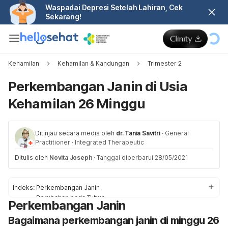
Waspadai Depresi Setelah Lahiran, Cek
Sekarang!
Kehamilan
Kehamilan & Kandungan
Trimester 2
Perkembangan Janin di Usia
Kehamilan 26 Minggu
Ditinjau secara medis oleh
dr. Tania Savitri
·
General
Practitioner
·
Integrated Therapeutic
Ditulis oleh
Novita Joseph
·
Tanggal diperbarui 28/05/2021
Indeks:
Perkembangan Janin
Perubahan pada Tubuh
Perkembangan Janin
Kunjungan ke Dokter/Bidan
Bagaimana perkembangan janin di minggu 26
Kesehatan dan Keselamatan