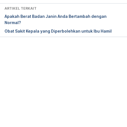
weeks-pregnant/
ARTIKEL TERKAIT
Apakah Berat Badan Janin Anda Bertambah dengan
26 weeks pregnant | BabyCenter. (2020). 
Normal?
Retrieved 13 February 2020, from 
Obat Sakit Kepala yang Diperbolehkan untuk Ibu Hamil
https://www.babycenter.com/26-weeks-pregnant
Memuat...