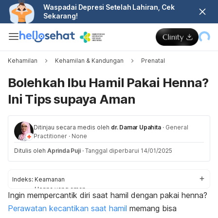
Waspadai Depresi Setelah Lahiran, Cek
Sekarang!
Kehamilan
Kehamilan & Kandungan
Prenatal
Bolehkah Ibu Hamil Pakai Henna?
Ini Tips supaya Aman
Ditinjau secara medis oleh
dr. Damar Upahita
·
General
Practitioner
·
None
Ditulis oleh
Aprinda Puji
·
Tanggal diperbarui 14/01/2025
Indeks:
Keamanan
Henna yang aman
Ingin mempercantik diri saat hamil dengan pakai
henna
?
Tips
Perawatan kecantikan saat hamil
memang bisa
Kapan ke dokter