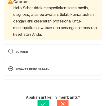
Catatan
Hello Sehat tidak menyediakan saran medis,
diagnosis, atau perawatan. Selalu konsultasikan
dengan ahli kesehatan profesional untuk
mendapatkan jawaban dan penanganan masalah
kesehatan Anda.
SUMBER
Temporary tattoos, henna/Mehndi, and “Black 
henna”: Fact sheet
. (2024, October 15). U.S. Food 
RIWAYAT PENGERJAAN
and Drug Administration. Retrieved 06 January 
2025, from 
Versi Terbaru
https://www.fda.gov/cosmetics/cosmetic-
products/temporary-tattoos-hennamehndi-and-
14/01/2025
black-henna-fact-sheet
Ditulis oleh 
Aprinda Puji
Apakah artikel ini membantu?
Ditinjau secara medis oleh
dr. Damar Upahita
Diperbarui oleh: 
Diah Ayu Lestari