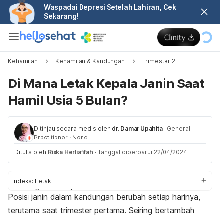
Waspadai Depresi Setelah Lahiran, Cek
Sekarang!
Kehamilan
Kehamilan & Kandungan
Trimester 2
Di Mana Letak Kepala Janin Saat
Hamil Usia 5 Bulan?
Ditinjau secara medis oleh
dr. Damar Upahita
·
General
Practitioner
·
None
Ditulis oleh
Riska Herliafifah
·
Tanggal diperbarui 22/04/2024
Indeks:
Letak
Cara mengetahui
Posisi janin dalam kandungan berubah setiap harinya,
Perkembangan
terutama saat trimester pertama.
Seiring bertambah