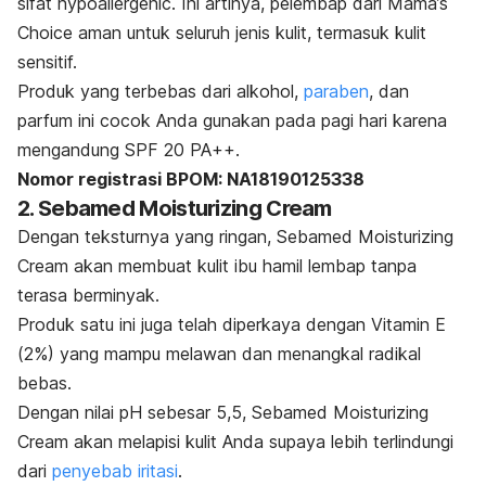
sifat
hypoallergenic.
Ini artinya, pelembap dari Mama’s
Choice aman untuk seluruh jenis kulit, termasuk kulit
sensitif.
Produk yang ter
bebas dari alkohol,
paraben
, dan
parfum ini cocok Anda gunakan pada pagi hari karena
mengandung SPF 20 PA++.
Nomor registrasi BPOM: NA18190125338
2. Sebamed Moisturizing Cream
Dengan teksturnya yang ringan, Sebamed Moisturizing
Cream akan membuat kulit ibu hamil lembap tanpa
terasa berminyak.
Produk satu ini juga telah diperkaya dengan Vitamin E
(2%) yang mampu melawan dan menangkal radikal
bebas.
Dengan nilai pH sebesar 5,5, Sebamed Moisturizing
Cream akan melapisi kulit Anda supaya lebih terlindungi
dari
penyebab iritasi
.