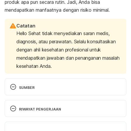
produk apa pun secara rutin. Jadi, Anda bisa
mendapatkan manfaatnya dengan risiko minimal.
Catatan
Hello Sehat tidak menyediakan saran medis,
diagnosis, atau perawatan. Selalu konsultasikan
dengan ahli kesehatan profesional untuk
mendapatkan jawaban dan penanganan masalah
kesehatan Anda.
SUMBER
Pregnancy acne: What’s the best treatment?
 (2022, 
April 26). Mayo Clinic. Retrieved 28 April 2024 from 
RIWAYAT PENGERJAAN
https://www.mayoclinic.org/healthy-
lifestyle/pregnancy-week-by-week/expert-
Versi Terbaru
answers/pregnancy-acne/faq-20058045
.