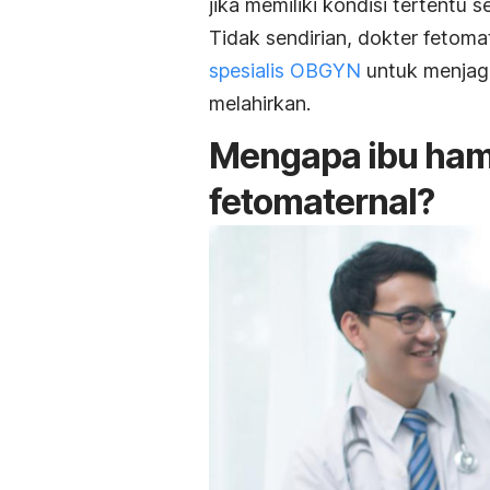
jika memiliki kondisi tertentu 
Tidak sendirian, dokter fetom
spesialis OBGYN
untuk menjaga
melahirkan.
Mengapa ibu hami
fetomaternal?