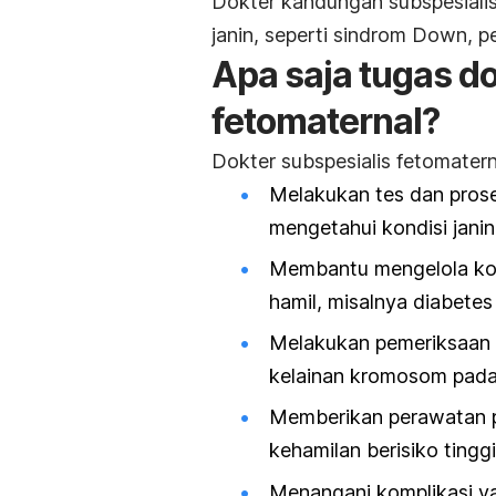
Dokter kandungan subspesialis
janin, seperti sindrom Down
,
p
Apa saja tugas do
fetomaternal?
Dokter
subspesialis
fetomatern
Melakukan tes dan prose
mengetahui kondisi janin
Membantu mengelola kond
hamil, misalnya diabetes 
Melakukan pemeriksaan a
kelainan kromosom pada 
Memberikan perawatan p
kehamilan berisiko tinggi
Menangani komplikasi ya