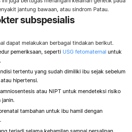
 ini juga bertugas menangani kelainan genetik pada
enyakit jantung bawaan, atau sindrom Patau.
kter subspesialis
al dapat melakukan berbagai tindakan berikut.
dur pemeriksaan, seperti
USG fetomaternal
untuk
.
isi tertentu yang sudah dimiliki ibu sejak sebelum
atau hipertensi.
mniosentesis atau NIPT untuk mendeteksi risiko
janin.
renatal tambahan untuk ibu hamil dengan
.
ng terjadi selama kehamilan sampai persalinan,