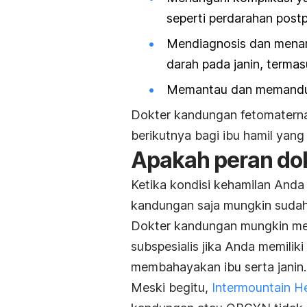
seperti perdarahan
post
Mendiagnosis dan menang
darah pada janin, termas
Memantau dan memandu pe
Dokter kandungan fetomaterna
berikutnya bagi ibu hamil yang
Apakah peran do
Ketika kondisi kehamilan Anda 
kandungan saja mungkin sudah
Dokter kandungan mungkin men
subspesialis
jika Anda memiliki
membahayakan ibu serta janin.
Meski begitu,
Intermountain H