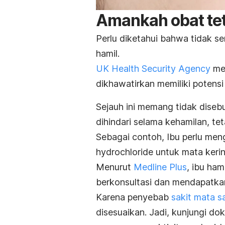
Amankah obat tet
Perlu diketahui bahwa tidak s
hamil.
UK Health Security Agency
me
dikhawatirkan memiliki potensi 
Sejauh ini memang tidak diseb
dihindari selama kehamilan, t
Sebagai contoh, Ibu perlu men
hydrochloride untuk mata kering
Menurut
Medline Plus
, ibu ha
berkonsultasi dan mendapatkan 
Karena penyebab
sakit mata s
disesuaikan. Jadi, kunjungi do