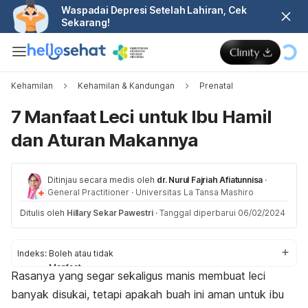
Waspadai Depresi Setelah Lahiran, Cek
Sekarang!
Kehamilan
Kehamilan & Kandungan
Prenatal
7 Manfaat Leci untuk Ibu Hamil
dan Aturan Makannya
Ditinjau secara medis oleh
dr. Nurul Fajriah Afiatunnisa
·
General Practitioner
·
Universitas La Tansa Mashiro
Ditulis oleh
Hillary Sekar Pawestri
·
Tanggal diperbarui 06/02/2024
Indeks:
Boleh atau tidak
Manfaat
Rasanya yang segar sekaligus manis membuat leci
Aturan
banyak disukai, tetapi apakah buah ini aman untuk ibu