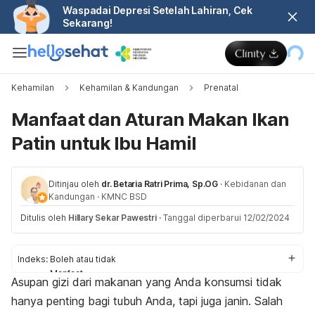
Waspadai Depresi Setelah Lahiran, Cek
Sekarang!
Kehamilan
Kehamilan & Kandungan
Prenatal
Manfaat dan Aturan Makan Ikan
Patin untuk Ibu Hamil
Ditinjau oleh
dr. Betaria Ratri Prima, Sp.OG
·
Kebidanan dan
Kandungan
·
KMNC BSD
Ditulis oleh
Hillary Sekar Pawestri
·
Tanggal diperbarui 12/02/2024
Indeks:
Boleh atau tidak
Manfaat
Asupan gizi dari makanan yang Anda konsumsi tidak
Aturan
hanya penting bagi tubuh Anda, tapi juga janin. Salah