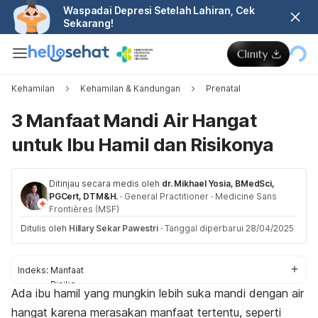
Waspadai Depresi Setelah Lahiran, Cek
Sekarang!
Kehamilan
Kehamilan & Kandungan
Prenatal
3 Manfaat Mandi Air Hangat
untuk Ibu Hamil dan Risikonya
Ditinjau secara medis oleh
dr. Mikhael Yosia, BMedSci,
PGCert, DTM&H.
·
General Practitioner
·
Medicine Sans
Frontières (MSF)
Ditulis oleh
Hillary Sekar Pawestri
·
Tanggal diperbarui 28/04/2025
Indeks:
Manfaat
Risiko
Ada ibu hamil yang mungkin lebih suka mandi dengan air
Tips
hangat karena merasakan manfaat tertentu, seperti