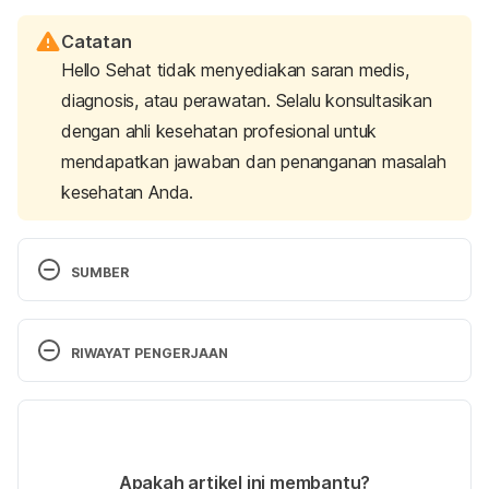
Catatan
Hello Sehat tidak menyediakan saran medis,
diagnosis, atau perawatan. Selalu konsultasikan
dengan ahli kesehatan profesional untuk
mendapatkan jawaban dan penanganan masalah
kesehatan Anda.
SUMBER
Goto, Y., Hayasaka, S., Kurihara, S., & Nakamura, Y. 
(2018). Physical and Mental Effects of Bathing: A 
RIWAYAT PENGERJAAN
Randomized Intervention Study. 
Evidence-Based 
Complementary And Alternative Medicine
, 
2018
, 1-
Versi Terbaru
5. https://doi.org/10.1155/2018/9521086
21/11/2024
Srámek P, Simecková M, Janský L, Savlíková J, 
Ditulis oleh 
Reikha Pratiwi
Apakah artikel ini membantu?