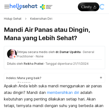
Hidup Sehat
Kebersihan Diri
Mandi Air Panas atau Dingin,
Mana yang Lebih Sehat?
Ditinjau secara medis oleh
dr. Damar Upahita
·
General
Practitioner
·
None
Ditulis oleh
Reikha Pratiwi
·
Tanggal diperbarui 21/11/2024
Indeks:
Mana yang baik?
Air panas
Apakah Anda lebih suka mandi menggunakan air panas
Air dingin
atau dingin?
Mandi dan
membersihkan diri
adalah
kebutuhan yang penting dilakukan setiap hari. Akan
tetapi, ternyata mandi dengan suhu yang berbeda akan