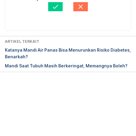
Vybíral S. Human physiological responses to 
Ditinjau secara medis oleh
dr. Damar Upahita
immersion into water of different temperatures. Eur 
Diperbarui oleh: 
Edria
J Appl Physiol. 2000 Mar;81(5):436-42. 
https://doi.org/10.1007/s004210050065
Cleveland Clinic. (2024). 5 Benefits of Soaking in a 
ARTIKEL TERKAIT
Hot Tub. Retrieved 
7 November 2024, 
from 
Katanya Mandi Air Panas Bisa Menurunkan Risiko Diabetes,
https://health.clevelandclinic.org/benefits-of-hot-
Benarkah?
tubs
Mandi Saat Tubuh Masih Berkeringat, Memangnya Boleh?
Fay, F. (2022). Cold Showers vs Ice Baths - Which 
is better? Retrieved 
7 November 2024, 
from 
https://betterhumans.pub/cold-showers-vs-ice-
Memuat...
baths-which-is-better-7a7cdd141b8f
Tanner, L. (2023). Ice baths are hot on social 
media. Here’s how they affect your body. 
Retrieved 
7 November 2024, 
from 
https://www.pbs.org/newshour/health/ice-baths-