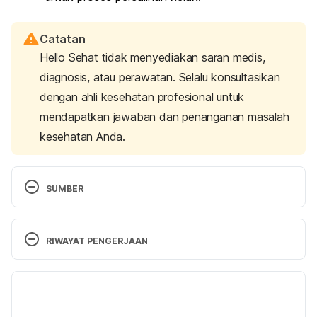
Catatan
Hello Sehat tidak menyediakan saran medis,
diagnosis, atau perawatan. Selalu konsultasikan
dengan ahli kesehatan profesional untuk
mendapatkan jawaban dan penanganan masalah
kesehatan Anda.
SUMBER
Saunas and Pregnancy | American Pregnancy 
Association. (2017). Retrieved 11 June 2021, from 
RIWAYAT PENGERJAAN
https://americanpregnancy.org/healthy-
pregnancy/is-it-safe/saunas-and-pregnancy-1148/
Versi Terbaru
11/07/2021