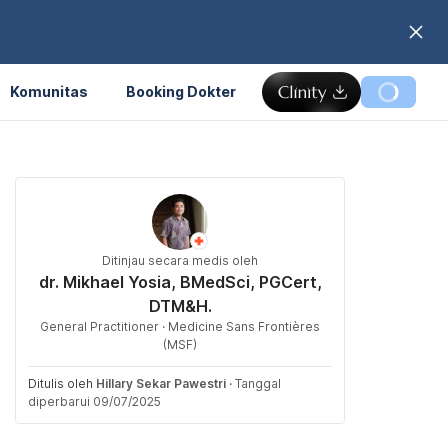
Komunitas
Booking Dokter
Ditinjau secara medis oleh
dr. Mikhael Yosia, BMedSci, PGCert,
DTM&H.
General Practitioner · Medicine Sans Frontières
(MSF)
Ditulis oleh
Hillary Sekar Pawestri
·
Tanggal
diperbarui 09/07/2025