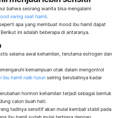
ui bahwa seorang wanita bisa mengalami
ood swing
saat hamil
.
 seperti apa yang membuat
mood
ibu hamil dapat
rikut ini adalah beberapa di antaranya.
n
tis selama awal kehamilan, terutama estrogen dan
memengaruhi kemampuan otak dalam mengontrol
 ibu hamil naik-turun
seiring berubahnya kadar
perubahan hormon kehamilan terjadi sebagai bentuk
ung calon buah hati.
ang tadinya sensitif akan mulai kembali stabil pada
rena ibu hamil sudah mulai terbiasa dengan