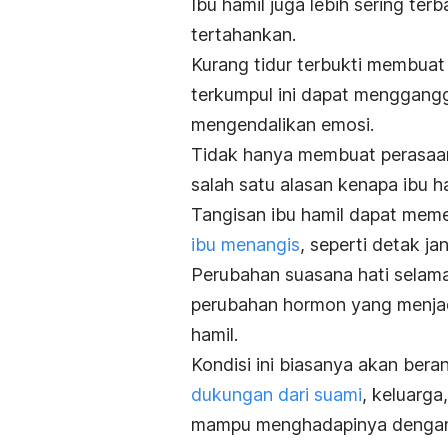
Ibu hamil juga lebih sering ter
tertahankan.
Kurang tidur terbukti membuat
terkumpul ini dapat menggan
mengendalikan emosi.
Tidak hanya membuat perasaan i
salah satu alasan kenapa ibu h
Tangisan ibu hamil dapat meme
ibu menangis
,
seperti detak ja
Perubahan suasana hati selama
perubahan hormon yang menjad
hamil.
Kondisi ini biasanya akan ber
dukungan dari suami
, keluarga
mampu menghadapinya dengan