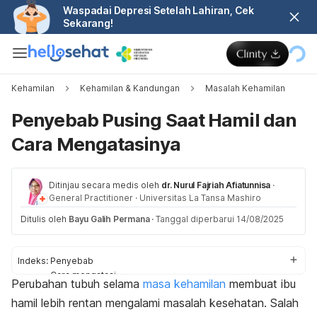
Waspadai Depresi Setelah Lahiran, Cek
Sekarang!
Kehamilan
Kehamilan & Kandungan
Masalah Kehamilan
Penyebab Pusing Saat Hamil dan
Cara Mengatasinya
Ditinjau secara medis oleh
dr. Nurul Fajriah Afiatunnisa
·
General Practitioner
·
Universitas La Tansa Mashiro
Ditulis oleh
Bayu Galih Permana
·
Tanggal diperbarui 14/08/2025
Indeks:
Penyebab
Cara mengatasi
Perubahan tubuh selama
masa kehamilan
membuat ibu
Pencegahan
hamil lebih rentan mengalami masalah kesehatan. Salah