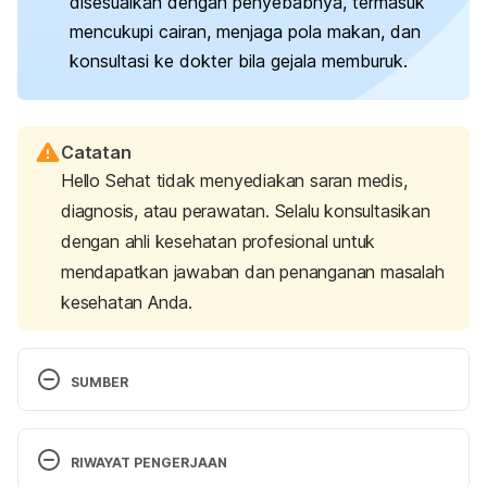
disesuaikan dengan penyebabnya, termasuk
mencukupi cairan, menjaga pola makan, dan
konsultasi ke dokter bila gejala memburuk.
Catatan
Hello Sehat tidak menyediakan saran medis,
diagnosis, atau perawatan. Selalu konsultasikan
dengan ahli kesehatan profesional untuk
mendapatkan jawaban dan penanganan masalah
kesehatan Anda.
SUMBER
Dizziness during pregnancy. 
(n.d.). American 
Pregnancy Association. Retrieved August 1, 2025, 
RIWAYAT PENGERJAAN
from 
https://americanpregnancy.org/healthy-