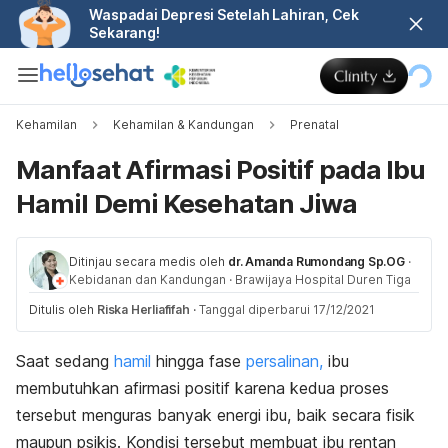
Waspadai Depresi Setelah Lahiran, Cek
Sekarang!
Kehamilan
Kehamilan & Kandungan
Prenatal
Manfaat Afirmasi Positif pada Ibu
Hamil Demi Kesehatan Jiwa
Ditinjau secara medis oleh
dr. Amanda Rumondang Sp.OG
·
Kebidanan dan Kandungan
·
Brawijaya Hospital Duren Tiga
Ditulis oleh
Riska Herliafifah
·
Tanggal diperbarui 17/12/2021
Saat sedang
hamil
hingga fase
persalinan,
ibu
membutuhkan afirmasi positif karena kedua proses
tersebut menguras banyak energi ibu, baik secara fisik
maupun psikis. Kondisi tersebut membuat ibu rentan