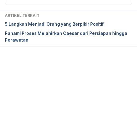
2021, from 
http://www.seleni.org/advice-
support/the-difference-between-the-baby-blues-
ARTIKEL TERKAIT
and-postpartum-depression
5 Langkah Menjadi Orang yang Berpikir Positif
Pahami Proses Melahirkan Caesar dari Persiapan hingga
Perawatan
Positive Affirmations and Mantras for Your 
Pregnancy. (2021). Retrieved 14 December 2021, 
from 
https://www.lamaze.org/Giving-Birth-with-
Confidence/GBWC-Post/positive-affirmations-and-
Memuat...
mantras-for-your-pregnancy
The Role of Hormones in Childbirth. (2021). 
Retrieved 14 December 2021, from 
http://www.childbirthconnection.org/maternity-
care/role-of-hormones/