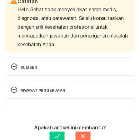
Catatan
Hello Sehat tidak menyediakan saran medis,
diagnosis, atau perawatan. Selalu konsultasikan
dengan ahli kesehatan profesional untuk
mendapatkan jawaban dan penanganan masalah
kesehatan Anda.
SUMBER
Round ligament pain during pregnancy
. (n.d.). 
American Pregnancy Association. Retrieved 27 
RIWAYAT PENGERJAAN
February 2025, from 
https://americanpregnancy.org/healthy-
Versi Terbaru
pregnancy/pregnancy-complications/round-
ligament-pain-during-pregnancy/
11/03/2025
Ditulis oleh 
Hillary Sekar Pawestri
Apakah artikel ini membantu?
Stomach pain during pregnancy
. (n.d.). American 
Ditinjau secara medis oleh
dr. Mikhael Yosia, 
Pregnancy Association. Retrieved 27 February 
BMedSci, PGCert, DTM&H.