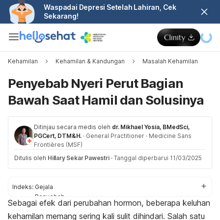
Waspadai Depresi Setelah Lahiran, Cek
Sekarang!
Kehamilan
Kehamilan & Kandungan
Masalah Kehamilan
Penyebab Nyeri Perut Bagian
Bawah Saat Hamil dan Solusinya
Ditinjau secara medis oleh
dr. Mikhael Yosia, BMedSci,
PGCert, DTM&H.
·
General Practitioner
·
Medicine Sans
Frontières (MSF)
Ditulis oleh
Hillary Sekar Pawestri
·
Tanggal diperbarui 11/03/2025
Indeks:
Gejala
Penyebab
Sebagai efek dari perubahan hormon, beberapa keluhan
Diagnosis
kehamilan memang sering kali sulit dihindari. Salah satu
Pengobatan