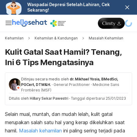
Waspadai Depresi Setelah Lahiran, Cek
Sekarang!
Kehamilan
Kehamilan & Kandungan
Masalah Kehamilan
Kulit Gatal Saat Hamil? Tenang,
Ini 6 Tips Mengatasinya
Ditinjau secara medis oleh
dr. Mikhael Yosia, BMedSci,
PGCert, DTM&H.
·
General Practitioner
·
Medicine Sans
Frontières (MSF)
Ditulis oleh
Hillary Sekar Pawestri
·
Tanggal diperbarui 25/01/2023
Selain mual, muntah, dan mudah lelah, kulit gatal
merupakan salah satu hal yang kerap dikeluhkan saat
hamil.
Masalah kehamilan
ini paling sering terjadi pada