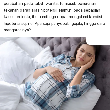
perubahan pada tubuh wanita, termasuk penurunan
Komplikasi hipotensi supine
Cara Mengatasi hipotensi supine
tekanan darah alias hipotensi. Namun, pada sebagian
Pencegahan hipotensi supine
kasus tertentu, ibu hamil juga dapat mengalami kondisi
hipotensi supine. Apa saja penyebab, gejala, hingga cara
mengatasinya?