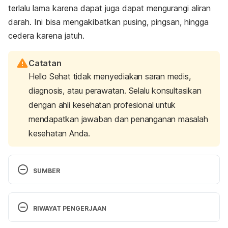
terlalu lama karena dapat juga dapat mengurangi aliran
darah. Ini bisa mengakibatkan pusing, pingsan, hingga
cedera karena jatuh.
Catatan
Hello Sehat tidak menyediakan saran medis,
diagnosis, atau perawatan. Selalu konsultasikan
dengan ahli kesehatan profesional untuk
mendapatkan jawaban dan penanganan masalah
kesehatan Anda.
SUMBER
Kim, D., & Wang, E. (2014). Prevention of supine 
hypotensive syndrome in pregnant women treated 
RIWAYAT PENGERJAAN
with transcranial magnetic stimulation. Psychiatry 
Research, 218(1-2), 247-248. doi: 
Versi Terbaru