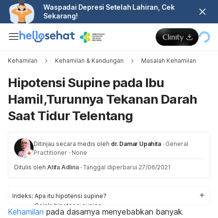
Waspadai Depresi Setelah Lahiran, Cek
Sekarang!
Kehamilan
Kehamilan & Kandungan
Masalah Kehamilan
Hipotensi Supine pada Ibu
Hamil,Turunnya Tekanan Darah
Saat Tidur Telentang
Ditinjau secara medis oleh
dr. Damar Upahita
·
General
Practitioner
·
None
Ditulis oleh
Atifa Adlina
·
Tanggal diperbarui 27/06/2021
Indeks:
Apa itu hipotensi supine?
Gejala hipotensi supine
Kehamilan
pada dasarnya menyebabkan banyak
Penyebab hipotensi supine pada ibu hamil