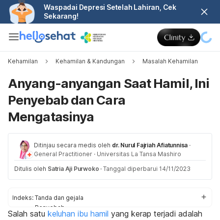
Waspadai Depresi Setelah Lahiran, Cek
Sekarang!
Kehamilan
Kehamilan & Kandungan
Masalah Kehamilan
Anyang-anyangan Saat Hamil, Ini
Penyebab dan Cara
Mengatasinya
Ditinjau secara medis oleh
dr. Nurul Fajriah Afiatunnisa
·
General Practitioner
·
Universitas La Tansa Mashiro
Ditulis oleh
Satria Aji Purwoko
·
Tanggal diperbarui 14/11/2023
Indeks:
Tanda dan gejala
Penyebab
Salah satu
keluhan ibu hamil
yang kerap terjadi adalah
Cara mengatasi