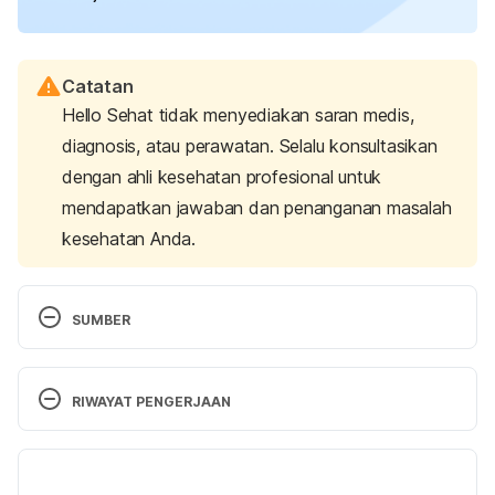
Catatan
Hello Sehat tidak menyediakan saran medis,
diagnosis, atau perawatan. Selalu konsultasikan
dengan ahli kesehatan profesional untuk
mendapatkan jawaban dan penanganan masalah
kesehatan Anda.
SUMBER
Pregnancy Discomforts: When to Call the Doctor.
(2019). Stanford Medicine Children’s Health. 
RIWAYAT PENGERJAAN
Retrieved October 31, 2023, from 
https://www.stanfordchildrens.org/en/topic/default
Versi Terbaru
?id=pregnancy-discomforts-when-to-call-the-
doctor-88-p10998
14/11/2023