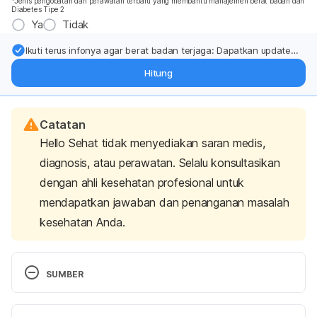
*Jenis pengobatan dan perawatan terbaru yang membantu manajemen berat badan dan
Diabetes Tipe 2
Ya
Tidak
Ikuti terus infonya agar berat badan terjaga: Dapatkan update
dari pakar mengenai dukungan dan perawatan berat badan
Hitung
langsung ke inbox Anda.
Catatan
Hello Sehat tidak menyediakan saran medis,
diagnosis, atau perawatan. Selalu konsultasikan
dengan ahli kesehatan profesional untuk
mendapatkan jawaban dan penanganan masalah
kesehatan Anda.
SUMBER