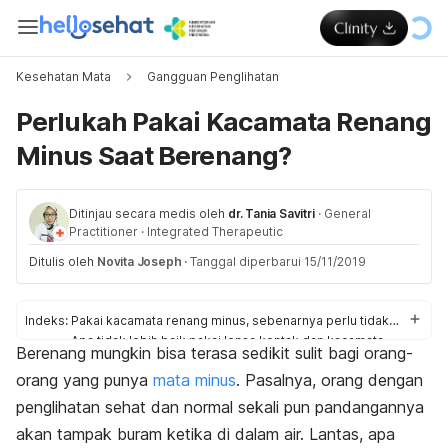
Kesehatan Mata
Gangguan Penglihatan
Perlukah Pakai Kacamata Renang
Minus Saat Berenang?
Ditinjau secara medis oleh
dr. Tania Savitri
·
General
Practitioner
·
Integrated Therapeutic
Ditulis oleh
Novita Joseph
·
Tanggal diperbarui 15/11/2019
Indeks:
Pakai kacamata renang minus, sebenarnya perlu tidak sih?
Apa tidak lebih baik pakai lensa kontak dan kacamata
Berenang mungkin bisa terasa sedikit sulit bagi orang-
renang saja?
orang yang punya
mata minus
. Pasalnya, orang dengan
Tips memilih kacamata renang minus yang baik
penglihatan sehat dan normal sekali pun pandangannya
akan tampak buram ketika di dalam air. Lantas, apa