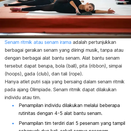
Senam ritmik atau
senam irama
adalah pertunjukkan
berbagai gerakan senam yang diiringi musik, tanpa atau
dengan berbagai alat bantu senam. Alat bantu senam
tersebut dapat berupa, bola (
ball
), pita (
ribbon
), simpai
(
hoops
), gada (
club
), dan tali (
rope
).
Hanya atlet putri saja yang bersaing dalam senam ritmik
pada ajang Olimpiade. Senam ritmik dapat dilakukan
individu atau tim.
Penampilan individu dilakukan melalui beberapa
rutinitas dengan 4-5 alat bantu senam.
Penampilan tim terdiri dari 5 pesenam yang tampil
sebanyak dua kali, sekali semua pesenam