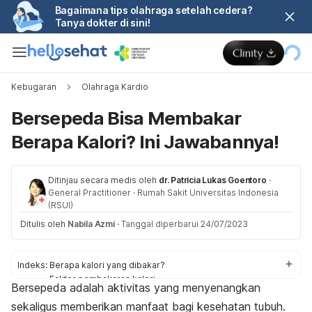
Bagaimana tips olahraga setelah cedera?
Tanya dokter di sini!
Kebugaran
Olahraga Kardio
Bersepeda Bisa Membakar
Berapa Kalori? Ini Jawabannya!
Ditinjau secara medis oleh
dr. Patricia Lukas Goentoro
·
General Practitioner
·
Rumah Sakit Universitas Indonesia
(RSUI)
Ditulis oleh
Nabila Azmi
·
Tanggal diperbarui 24/07/2023
Indeks:
Berapa kalori yang dibakar?
Faktor pembakaran kalori
Bersepeda
adalah aktivitas yang menyenangkan
Tips
sekaligus memberikan manfaat bagi kesehatan tubuh.