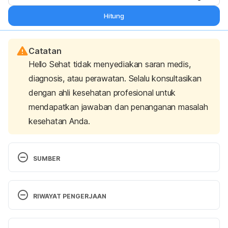
Hitung
Catatan
Hello Sehat tidak menyediakan saran medis,
diagnosis, atau perawatan. Selalu konsultasikan
dengan ahli kesehatan profesional untuk
mendapatkan jawaban dan penanganan masalah
kesehatan Anda.
SUMBER
High Intensity Workout  to Burn Calories – 
thttp://www.webmd.com/fitness-exercise/high-
RIWAYAT PENGERJAAN
intensity-workouts-to-burn-calories 
Versi Terbaru
10 Ways to Burn More Calories During Any Type of 