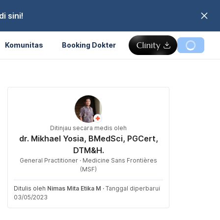
 sini!
Komunitas
Booking Dokter
Ditinjau secara medis oleh
dr. Mikhael Yosia, BMedSci, PGCert,
DTM&H.
General Practitioner · Medicine Sans Frontières
(MSF)
Ditulis oleh
Nimas Mita Etika M
·
Tanggal diperbarui
03/05/2023