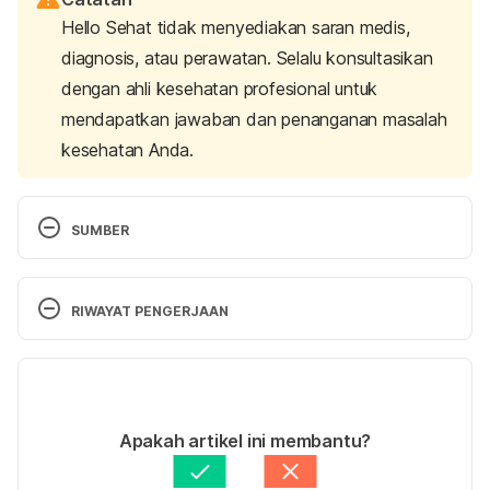
Hello Sehat tidak menyediakan saran medis,
diagnosis, atau perawatan. Selalu konsultasikan
dengan ahli kesehatan profesional untuk
mendapatkan jawaban dan penanganan masalah
kesehatan Anda.
SUMBER
RIWAYAT PENGERJAAN
Test for Cervical Cancer. Retrieved 16 July 2020, 
from https://www.cancer.org/cancer/cervical-
Versi Terbaru
cancer/detection-diagnosis-staging/how-
diagnosed.html
23/08/2023
Ditulis oleh 
Annisa Hapsari
Apakah artikel ini membantu?
Ditinjau secara medis oleh
dr. Tania Savitri
Diperbarui oleh: 
Luthfiya Rizki