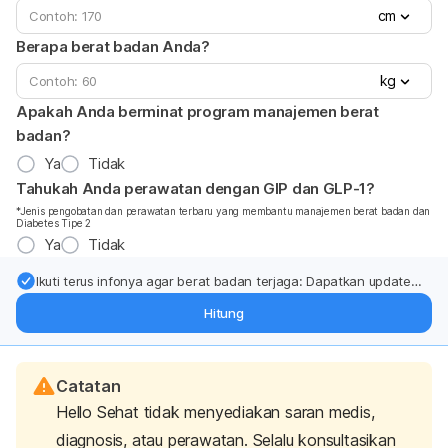
cm
Berapa berat badan Anda?
kg
Apakah Anda berminat program manajemen berat
badan?
Ya
Tidak
Tahukah Anda perawatan dengan GIP dan GLP-1?
*Jenis pengobatan dan perawatan terbaru yang membantu manajemen berat badan dan
Diabetes Tipe 2
Ya
Tidak
Ikuti terus infonya agar berat badan terjaga: Dapatkan update
dari pakar mengenai dukungan dan perawatan berat badan
Hitung
langsung ke inbox Anda.
Catatan
Hello Sehat tidak menyediakan saran medis,
diagnosis, atau perawatan. Selalu konsultasikan