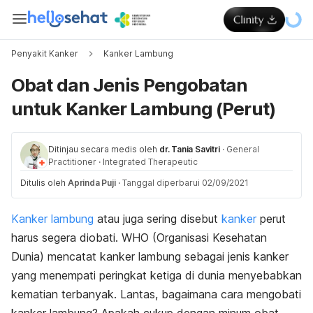
Penyakit Kanker
Kanker Lambung
Obat dan Jenis Pengobatan
untuk Kanker Lambung (Perut)
Ditinjau secara medis oleh
dr. Tania Savitri
·
General
Practitioner
·
Integrated Therapeutic
Ditulis oleh
Aprinda Puji
·
Tanggal diperbarui 02/09/2021
Kanker lambung
atau juga sering disebut
kanker
perut
harus segera diobati. WHO (Organisasi Kesehatan
Dunia) mencatat kanker lambung sebagai jenis kanker
yang menempati peringkat ketiga di dunia menyebabkan
kematian terbanyak. Lantas, bagaimana cara mengobati