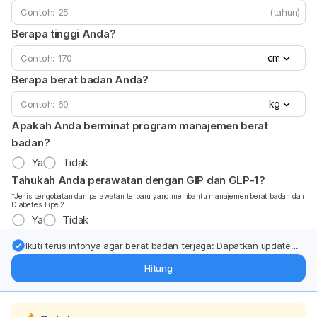
(tahun)
Berapa tinggi Anda?
cm
Berapa berat badan Anda?
kg
Apakah Anda berminat program manajemen berat
badan?
Ya
Tidak
Tahukah Anda perawatan dengan GIP dan GLP-1?
*Jenis pengobatan dan perawatan terbaru yang membantu manajemen berat badan dan
Diabetes Tipe 2
Ya
Tidak
Ikuti terus infonya agar berat badan terjaga: Dapatkan update
dari pakar mengenai dukungan dan perawatan berat badan
Hitung
langsung ke inbox Anda.