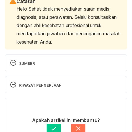
Catatan
Hello Sehat tidak menyediakan saran medis,
diagnosis, atau perawatan. Selalu konsultasikan
dengan ahli kesehatan profesional untuk
mendapatkan jawaban dan penanganan masalah
kesehatan Anda.
SUMBER
Mayo Foundation for Medical Education and 
Research. (2020, August 8). 
Bladder cancer
. Mayo 
RIWAYAT PENGERJAAN
Clinic. https://www.mayoclinic.org/diseases-
conditions/bladder-cancer/symptoms-causes/syc-
Versi Terbaru
20356104.
15/09/2021
Anatomy of the Urinary System
. Johns Hopkins 
Ditulis oleh 
Aprinda Puji
Apakah artikel ini membantu?
Medicine. (n.d.). 
Ditinjau secara medis oleh
dr. Tania Savitri
https://www.hopkinsmedicine.org/health/wellness-
Diperbarui oleh: 
Nanda Saputri