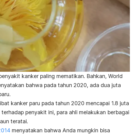
penyakit kanker paling mematikan. Bahkan, World
nyatakan bahwa pada tahun 2020, ada dua juta
paru.
bat kanker paru pada tahun 2020 mencapai 1.8 juta
terhadap penyakit ini, para ahli melakukan berbagai
un teratai.
2014
menyatakan bahwa Anda mungkin bisa