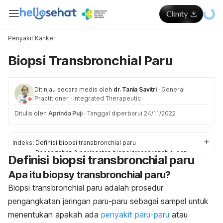
Penyakit Kanker
Biopsi Transbronchial Paru
Ditinjau secara medis oleh
dr. Tania Savitri
·
General
Practitioner
·
Integrated Therapeutic
Ditulis oleh
Aprinda Puji
·
Tanggal diperbarui 24/11/2022
Indeks:
Definisi biopsi transbronchial paru
Pencegahan & peringatan biopsi transbronchial paru
Definisi biopsi transbronchial paru
Proses biopsi transbronchial paru
Apa itu biopsy transbronchial paru?
Hasil biopsi transbronchial paru
Komplikasi biopsi transbronchial paru
Biopsi transbronchial paru adalah prosedur
pengangkatan jaringan paru-paru sebagai sampel untuk
menentukan apakah ada
penyakit paru-paru
atau