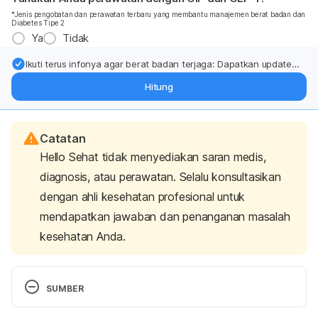
*Jenis pengobatan dan perawatan terbaru yang membantu manajemen berat badan dan
Diabetes Tipe 2
Ya
Tidak
Ikuti terus infonya agar berat badan terjaga: Dapatkan update
dari pakar mengenai dukungan dan perawatan berat badan
Hitung
langsung ke inbox Anda.
Catatan
Hello Sehat tidak menyediakan saran medis,
diagnosis, atau perawatan. Selalu konsultasikan
dengan ahli kesehatan profesional untuk
mendapatkan jawaban dan penanganan masalah
kesehatan Anda.
SUMBER
Young M, Shapiro R. Lung Biopsy. [Updated 2021 