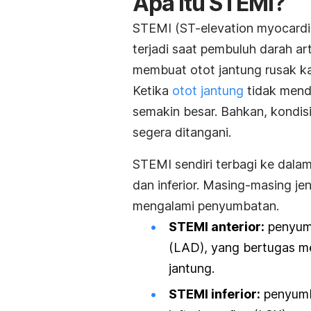
Apa itu STEMI?
STEMI (
ST-elevation myocardia
terjadi saat pembuluh darah art
membuat otot jantung rusak ka
Ketika
otot jantung
tidak menda
semakin besar. Bahkan, kondisi
segera ditangani.
STEMI sendiri terbagi ke dalam
dan inferior. Masing-masing je
mengalami penyumbatan.
STEMI anterior:
penyumb
(LAD), yang bertugas mem
jantung.
STEMI inferior:
penyumba