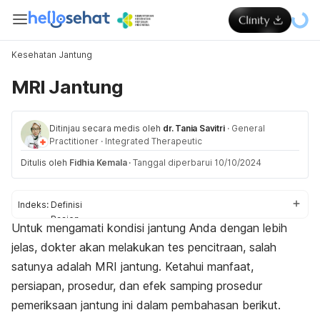
Kesehatan Jantung
MRI Jantung
Ditinjau secara medis oleh
dr. Tania Savitri
·
General
Practitioner
·
Integrated Therapeutic
Ditulis oleh
Fidhia Kemala
·
Tanggal diperbarui 10/10/2024
Indeks:
Definisi
Pasien
Untuk mengamati kondisi jantung Anda dengan lebih
Persiapan
jelas, dokter akan melakukan tes pencitraan, salah
Prosedur
Pascaprosedur
satunya adalah MRI jantung. Ketahui manfaat,
Efek samping
persiapan, prosedur, dan efek samping prosedur
pemeriksaan jantung ini dalam pembahasan berikut.