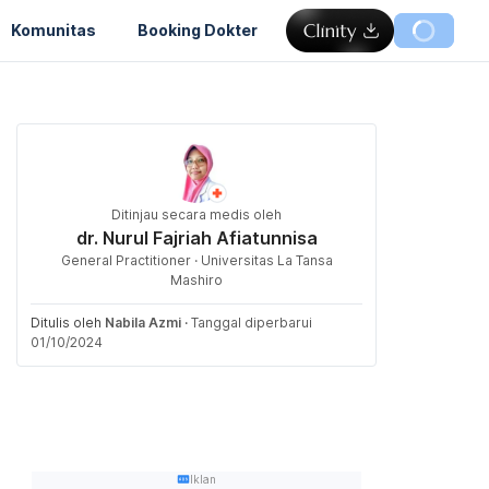
Komunitas
Booking Dokter
Ditinjau secara medis oleh
dr. Nurul Fajriah Afiatunnisa
General Practitioner · Universitas La Tansa
Mashiro
Ditulis oleh
Nabila Azmi
·
Tanggal diperbarui
01/10/2024
Iklan