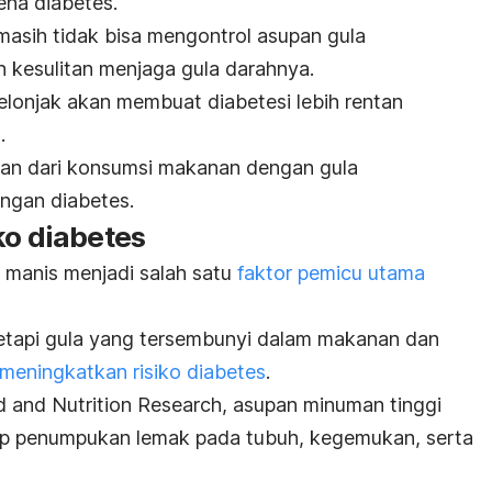
ena diabetes.
masih tidak bisa mengontrol asupan gula
 kesulitan menjaga gula darahnya.
elonjak akan membuat diabetesi lebih rentan
s
.
kan dari konsumsi makanan dengan gula
engan diabetes.
ko diabetes
manis menjadi salah satu
faktor pemicu utama
etapi gula yang tersembunyi dalam makanan dan
meningkatkan
risiko diabetes
.
 and Nutrition Research
, asupan minuman tinggi
ap penumpukan lemak pada tubuh, kegemukan, serta