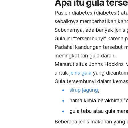
Apa itu gula ter
Pasien diabetes (diabetesi) at
sebaiknya memperhatikan kand
Sebenarnya, ada banyak jenis
Gula ini “tersembunyi” karena 
Padahal kandungan tersebut 
meningkatkan gula darah.
Menurut situs Johns Hopkins Me
untuk
jenis gula
yang dicantum
Gula tersembunyi dalam kemasan
sirup jagung
,
nama kimia berakhiran “o
gula tebu atau gula mera
Beberapa jenis makanan yang d