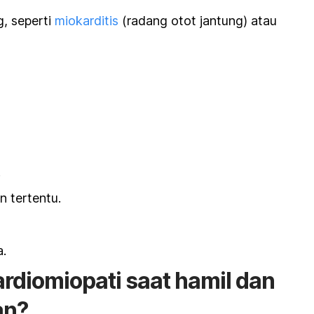
g, seperti
miokarditis
(radang otot jantung) atau
.
 tertentu.
a.
ardiomiopati saat hamil dan
an?