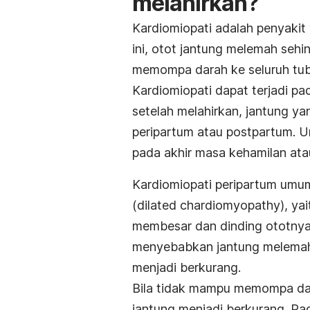
melahirkan?
Kardiomiopati
adalah penyakit
ini, otot jantung melemah seh
memompa darah ke seluruh tu
Kardiomiopati dapat terjadi pa
setelah melahirkan, jantung y
peripartum atau postpartum. U
pada akhir masa kehamilan atau
Kardiomiopati peripartum umum
(
dilated chardiomyopathy
), ya
membesar dan dinding ototnya 
menyebabkan jantung melema
menjadi berkurang.
Bila tidak mampu memompa darah
jantung menjadi berkurang. Pa