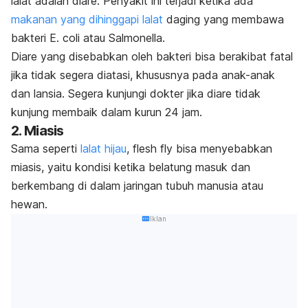
lalat adalah diare. Penyakit ini terjadi ketika ada
makanan yang dihinggapi lalat
daging yang membawa
bakteri
E. coli
atau
Salmonella
.
Diare yang disebabkan oleh bakteri bisa berakibat fatal
jika tidak segera diatasi, khususnya pada anak-anak
dan lansia. Segera kunjungi dokter jika diare tidak
kunjung membaik dalam kurun 24 jam.
2. Miasis
Sama seperti
lalat hijau
,
f
lesh fly
bisa menyebabkan
miasis, yaitu kondisi ketika belatung masuk dan
berkembang di dalam jaringan tubuh manusia atau
hewan.
Iklan