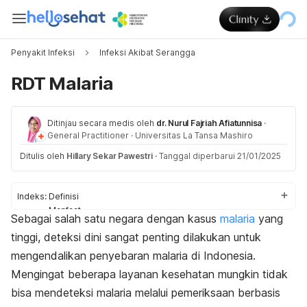
Penyakit Infeksi
Infeksi Akibat Serangga
RDT Malaria
Ditinjau secara medis oleh
dr. Nurul Fajriah Afiatunnisa
·
General Practitioner
·
Universitas La Tansa Mashiro
Ditulis oleh
Hillary Sekar Pawestri
·
Tanggal diperbarui 21/01/2025
Indeks:
Definisi
Manfaat
Sebagai salah satu negara dengan kasus
malaria
yang
Kekurangan
tinggi, deteksi dini sangat penting dilakukan untuk
Prosedur
Akurasi
mengendalikan penyebaran malaria di Indonesia.
Mengingat beberapa layanan kesehatan mungkin tidak
bisa mendeteksi malaria melalui pemeriksaan berbasis