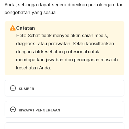
Anda, sehingga dapat segera diberikan pertolongan dan
pengobatan yang sesuai.
Catatan
Hello Sehat tidak menyediakan saran medis,
diagnosis, atau perawatan. Selalu konsultasikan
dengan ahli kesehatan profesional untuk
mendapatkan jawaban dan penanganan masalah
kesehatan Anda.
SUMBER
Schistosomiasis. 
https://www.medicinenet.com/schistosomiasis/artic
RIWAYAT PENGERJAAN
le.htm#schistosomiasis_facts
 Diakses pada 27 
Februari 2018.
Versi Terbaru