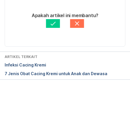
14/04/2021
What is Bilharzia? 
Ditulis oleh 
Karinta Ariani Setiaputri
Apakah artikel ini membantu?
https://www.medicalnewstoday.com/articles/17308
Ditinjau secara medis oleh
dr. Yusra Firdaus
1.php
 Diakses pada 27 Februari 2018.
Diperbarui oleh: 
Karinta Ariani Setiaputri
ARTIKEL TERKAIT
Infeksi Cacing Kremi
7 Jenis Obat Cacing Kremi untuk Anak dan Dewasa
Memuat...