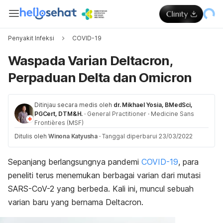
Penyakit Infeksi
COVID-19
Waspada Varian Deltacron,
Perpaduan Delta dan Omicron
Ditinjau secara medis oleh
dr. Mikhael Yosia, BMedSci,
PGCert, DTM&H.
·
General Practitioner
·
Medicine Sans
Frontières (MSF)
Ditulis oleh
Winona Katyusha
·
Tanggal diperbarui 23/03/2022
Sepanjang berlangsungnya pandemi
COVID-19
, para
peneliti terus menemukan berbagai varian dari mutasi
SARS-CoV-2 yang berbeda. Kali ini, muncul sebuah
varian baru yang bernama Deltacron.