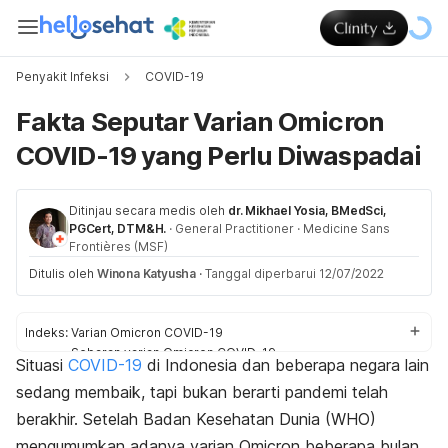
Penyakit Infeksi
COVID-19
Fakta Seputar Varian Omicron
COVID-19 yang Perlu Diwaspadai
Ditinjau secara medis oleh
dr. Mikhael Yosia, BMedSci,
PGCert, DTM&H.
·
General Practitioner
·
Medicine Sans
Frontières (MSF)
Ditulis oleh
Winona Katyusha
·
Tanggal diperbarui 12/07/2022
Indeks:
Varian Omicron COVID-19
Sebaran varian Omicron COVID-19
Situasi
COVID-19
di Indonesia dan beberapa negara lain
Subvarian Omicron yang baru
sedang membaik, tapi bukan berarti pandemi telah
Beda Omicron dengan varian lain
Vaksinasi melawan varian Omicron
berakhir. Setelah Badan Kesehatan Dunia (WHO)
mengumumkan adanya varian Omicron beberapa bulan