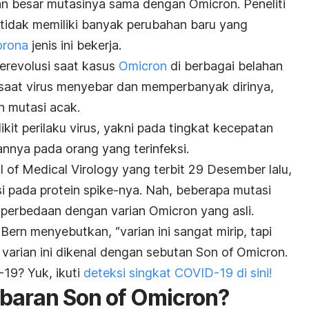
n besar mutasinya sama dengan Omicron. Peneliti
tidak memiliki banyak perubahan baru yang
orona
jenis ini bekerja.
berevolusi saat kasus
Omicron
di berbagai belahan
, saat virus menyebar dan memperbanyak dirinya,
n mutasi acak.
it perilaku virus, yakni pada tingkat kecepatan
nnya pada orang yang terinfeksi.
l of Medical Virology
yang terbit 29 Desember lalu,
si pada protein
spike
-nya. Nah, beberapa mutasi
i perbedaan dengan varian Omicron yang asli.
 Bern menyebutkan, “varian ini sangat mirip, tapi
 varian ini dikenal dengan sebutan
Son of Omicron.
19? Yuk, ikuti
deteksi singkat COVID-19 di sini!
baran Son of Omicron?