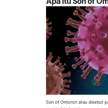
Apa itu Son of O
Son of Omicron
atau disebut j