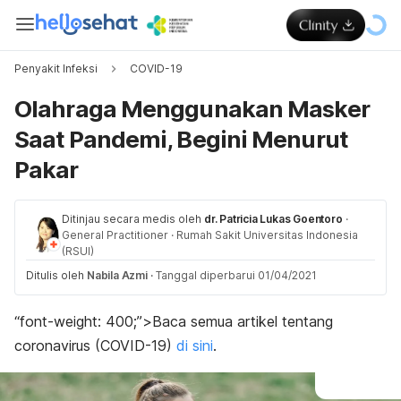
Penyakit Infeksi
COVID-19
Olahraga Menggunakan Masker
Saat Pandemi, Begini Menurut
Pakar
Ditinjau secara medis oleh
dr. Patricia Lukas Goentoro
·
General Practitioner
·
Rumah Sakit Universitas Indonesia
(RSUI)
Ditulis oleh
Nabila Azmi
·
Tanggal diperbarui 01/04/2021
“font-weight: 400;”>
Baca semua artikel tentang
coronavirus (COVID-19)
di sini
.