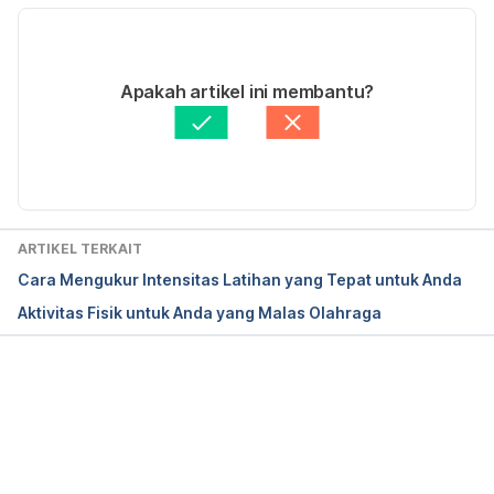
Your lungs and exercise
. (2016). 
Breathe (Sheffield, 
England)
, 
12
(1), 97–100. 
01/04/2021
https://doi.org/10.1183/20734735.ELF121
. 
Ditulis oleh 
Nabila Azmi
Apakah artikel ini membantu?
Retrieved 05 June 2020. 
Ditinjau secara medis oleh
dr. Patricia Lukas 
Goentoro
Diperbarui oleh: 
Maria Amanda
ARTIKEL TERKAIT
Cara Mengukur Intensitas Latihan yang Tepat untuk Anda
Aktivitas Fisik untuk Anda yang Malas Olahraga
Memuat...