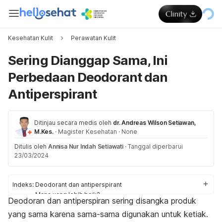
Kesehatan Kulit
Perawatan Kulit
Sering Dianggap Sama, Ini
Perbedaan Deodorant dan
Antiperspirant
Ditinjau secara medis oleh
dr. Andreas Wilson Setiawan,
M.Kes.
·
Magister Kesehatan
·
None
Ditulis oleh
Annisa Nur Indah Setiawati
·
Tanggal diperbarui
23/03/2024
Indeks:
Deodorant dan antiperspirant
Mana yang lebih baik?
Deodoran dan antiperspiran sering disangka produk
Hal yang harus diperhatikan
yang sama karena sama-sama digunakan untuk ketiak.