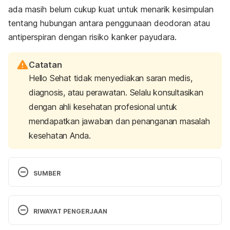
ada masih belum cukup kuat untuk menarik kesimpulan
tentang hubungan antara penggunaan deodoran atau
antiperspiran dengan risiko kanker payudara.
Catatan
Hello Sehat tidak menyediakan saran medis,
diagnosis, atau perawatan. Selalu konsultasikan
dengan ahli kesehatan profesional untuk
mendapatkan jawaban dan penanganan masalah
kesehatan Anda.
SUMBER
Are Deodorant and Antiperspirant the Same Thing? 
(n.d.). Retrieved 18 March 2024, from 
RIWAYAT PENGERJAAN
https://www.poison.org/articles/are-deodorant-
and-antiperspirant-the-same-thing
Versi Terbaru