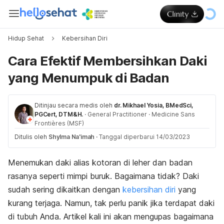
Hidup Sehat
Kebersihan Diri
Cara Efektif Membersihkan Daki
yang Menumpuk di Badan
Ditinjau secara medis oleh
dr. Mikhael Yosia, BMedSci,
PGCert, DTM&H.
·
General Practitioner
·
Medicine Sans
Frontières (MSF)
Ditulis oleh
Shylma Na'imah
·
Tanggal diperbarui 14/03/2023
Menemukan daki alias kotoran di leher dan badan
rasanya seperti mimpi buruk. Bagaimana tidak? Daki
sudah sering dikaitkan dengan
kebersihan diri
yang
kurang terjaga. Namun, tak perlu panik jika terdapat daki
di tubuh Anda. Artikel kali ini akan mengupas bagaimana