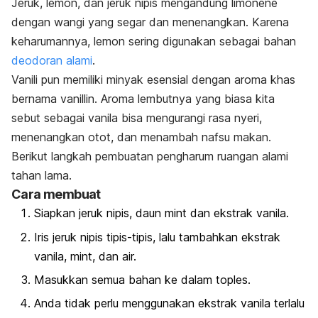
Jeruk, lemon, dan jeruk nipis mengandung
limonene
dengan wangi yang segar dan menenangkan. Karena
keharumannya, l
emon sering digunakan sebagai bahan
deodoran alami
.
V
anili
pun memiliki minyak esensial dengan aroma khas
bernama
vanillin
.
Aroma lembutnya yang biasa kita
sebut sebagai vanila
bisa mengurangi rasa nyeri,
menenangkan otot, dan menambah nafsu makan.
Berikut langkah pembuatan pengharum ruangan alami
tahan lama.
Cara membuat
Siapkan jeruk nipis, daun
mint
dan ekstrak vanila.
Iris jeruk nipis tipis-tipis, lalu tambahkan ekstrak
vanila,
mint
, dan air.
Masukkan semua bahan ke dalam toples.
Anda tidak perlu menggunakan ekstrak vanila terlalu