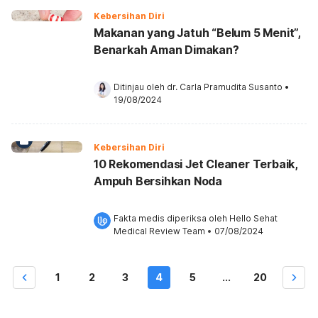
Kebersihan Diri
Makanan yang Jatuh “Belum 5 Menit”,
Benarkah Aman Dimakan?
Ditinjau oleh 
dr. Carla Pramudita Susanto
•
19/08/2024
Kebersihan Diri
10 Rekomendasi Jet Cleaner Terbaik,
Ampuh Bersihkan Noda
Fakta medis diperiksa oleh 
Hello Sehat 
Medical Review Team
 •
07/08/2024
1
2
3
4
5
...
20