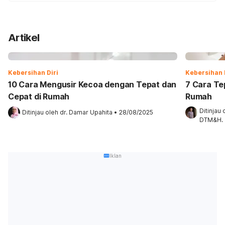
Artikel
Kebersihan Diri
Kebersihan 
10 Cara Mengusir Kecoa dengan Tepat dan
7 Cara Te
Cepat di Rumah
Rumah
Ditinjau 
Ditinjau oleh 
dr. Damar Upahita
•
28/08/2025
DTM&H.
Iklan