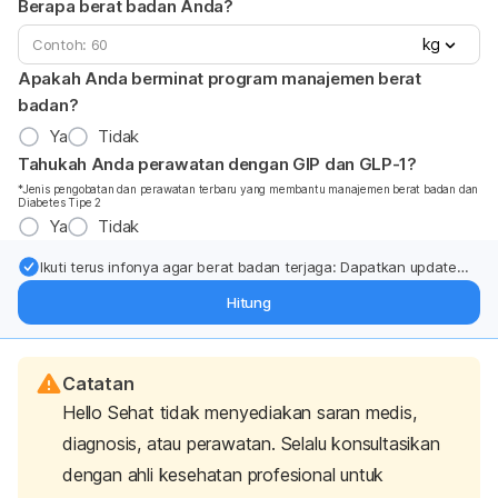
Berapa berat badan Anda?
kg
Apakah Anda berminat program manajemen berat
badan?
Ya
Tidak
Tahukah Anda perawatan dengan GIP dan GLP-1?
*Jenis pengobatan dan perawatan terbaru yang membantu manajemen berat badan dan
Diabetes Tipe 2
Ya
Tidak
Ikuti terus infonya agar berat badan terjaga: Dapatkan update
dari pakar mengenai dukungan dan perawatan berat badan
Hitung
langsung ke inbox Anda.
Catatan
Hello Sehat tidak menyediakan saran medis,
diagnosis, atau perawatan. Selalu konsultasikan
dengan ahli kesehatan profesional untuk