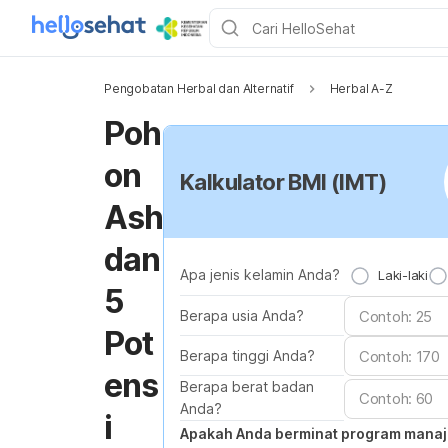
Pengobatan Herbal dan Alternatif
Herbal A-Z
Poh
on
Kalkulator BMI (IMT)
Ash
dan
Apa jenis kelamin Anda?
Laki-laki
5
Berapa usia Anda?
Pot
Berapa tinggi Anda?
ens
Berapa berat badan
Anda?
i
Apakah Anda berminat program mana