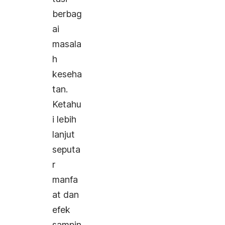
berbag
ai
masala
h
keseha
tan.
Ketahu
i lebih
lanjut
seputa
r
manfa
at dan
efek
sampin