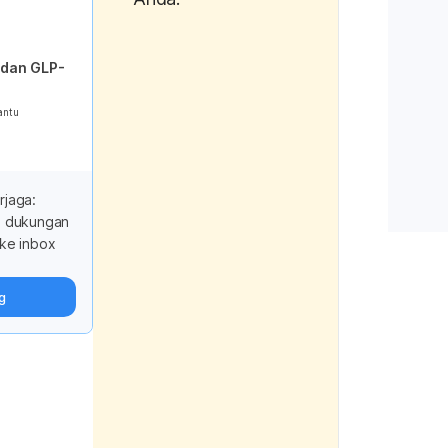
Evidence-Ba
Complementa
 dan GLP-
Alternative 
antu
Younis, T., K
M., Majid, M.
Shah, N. A. (
xanthoxyloid
rjaga:
reduced the l
i dukungan
inflammatory
ke inbox
during in vitr
studies. 
BMC
g
Complementa
Alternative 
16.
López-Carrera
Fernández-Val