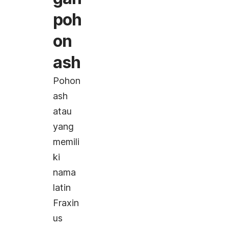
poh
on
ash
Pohon
ash
atau
yang
memili
ki
nama
latin
Fraxin
us