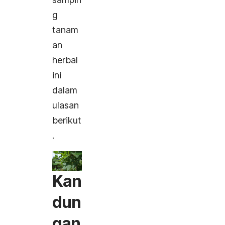
g
tanam
an
herbal
ini
dalam
ulasan
berikut
.
Kan
dun
gan