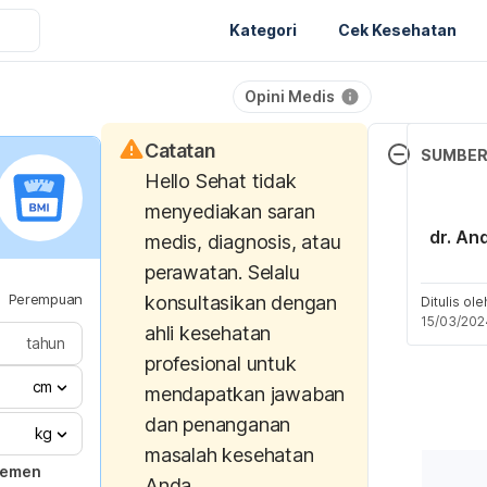
Kategori
Cek Kesehatan
Opini Medis
Catatan
SUMBE
Hello Sehat tidak
Fraxinus amer
menyediakan saran
Retrieved 07
dr. An
medis, diagnosis, atau
from 
perawatan. Selalu
https://plant
Perempuan
konsultasikan dengan
ants/fraxinu
Ditulis ol
15/03/202
ahli kesehatan
tahun
Sarfraz, I., R
profesional untuk
F., Younis, T.
cm
mendapatkan jawaban
Arshad, M., &
dan penanganan
Fraxinus: a p
kg
masalah kesehatan
versatile pha
jemen
Anda.