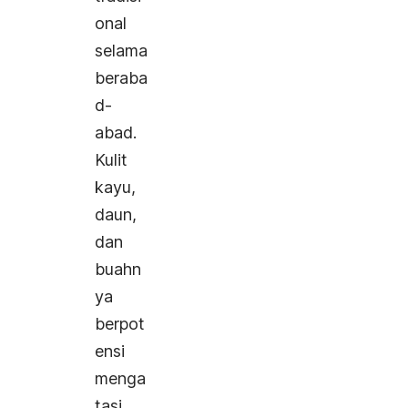
onal
selama
beraba
d-
abad.
Kulit
kayu,
daun,
dan
buahn
ya
berpot
ensi
menga
tasi