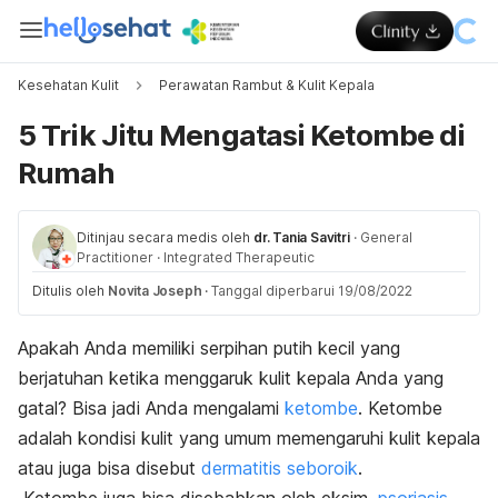
Kesehatan Kulit
Perawatan Rambut & Kulit Kepala
5 Trik Jitu Mengatasi Ketombe di
Rumah
Ditinjau secara medis oleh
dr. Tania Savitri
·
General
Practitioner
·
Integrated Therapeutic
Ditulis oleh
Novita Joseph
·
Tanggal diperbarui 19/08/2022
Apakah Anda memiliki serpihan putih kecil yang
berjatuhan ketika menggaruk kulit kepala Anda yang
gatal? Bisa jadi Anda mengalami
ketombe
. Ketombe
adalah kondisi kulit yang umum memengaruhi kulit kepala
atau juga bisa disebut
dermatitis seboroik
.