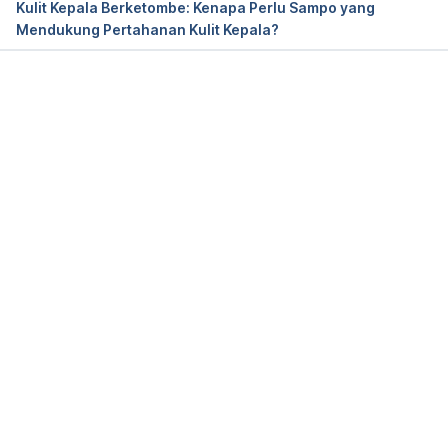
Kulit Kepala Berketombe: Kenapa Perlu Sampo yang
https://www.verywell.com/natural-remedies-for-
Mendukung Pertahanan Kulit Kepala?
dandruff-88224
Memuat...